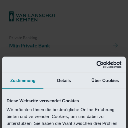
Private Banking
Mijn Private Bank
Investment Management
Investment Management Portal
Zustimmung
Details
Über Cookies
Investment Banking
Van Lanschot Kempen Research
Diese Webseite verwendet Cookies
Wir möchten Ihnen die bestmögliche Online-Erfahrung
bieten und verwenden Cookies, um uns dabei zu
Helaas is deze pagina
unterstützen. Sie haben die Wahl zwischen drei Profilen: