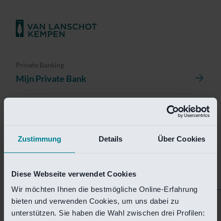
Private Banking
Mijn Private Bank
Investment Management
Investment Management Portal
Zustimmung
Details
Über Cookies
Investment Banking
Van Lanschot Kempen Research
Diese Webseite verwendet Cookies
Wir möchten Ihnen die bestmögliche Online-Erfahrung
bieten und verwenden Cookies, um uns dabei zu
Helaas is deze pagina
unterstützen. Sie haben die Wahl zwischen drei Profilen: