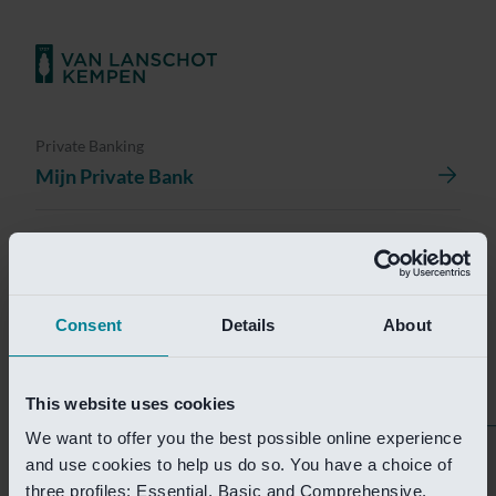
Private Banking
Mijn Private Bank
Investment Management
Investment Management Portal
Consent
Details
About
Investment Banking
Van Lanschot Kempen Research
This website uses cookies
We want to offer you the best possible online experience
Helaas is deze pagina
and use cookies to help us do so. You have a choice of
three profiles: Essential, Basic and Comprehensive.