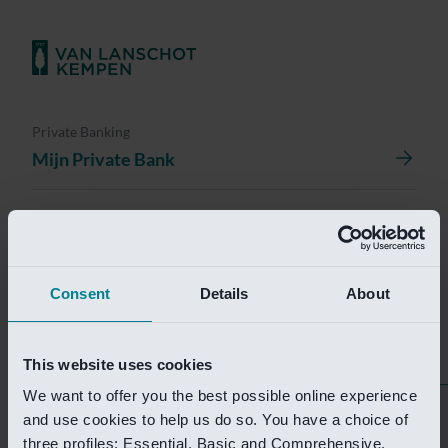
Private Banking
Mijn Private Bank
Investment Management
Investment Management Portal
Consent
Details
About
Investment Banking
Van Lanschot Kempen Research
This website uses cookies
We want to offer you the best possible online experience
Helaas is deze pagina
and use cookies to help us do so. You have a choice of
three profiles: Essential, Basic and Comprehensive.