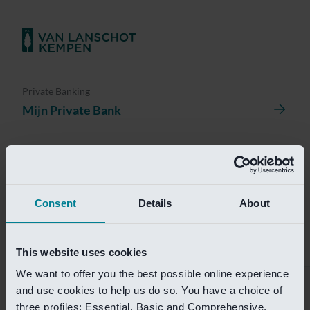
Private Banking
Mijn Private Bank
Investment Management
Investment Management Portal
Consent
Details
About
Investment Banking
Van Lanschot Kempen Research
This website uses cookies
We want to offer you the best possible online experience
Helaas is deze pagina
and use cookies to help us do so. You have a choice of
three profiles: Essential, Basic and Comprehensive.