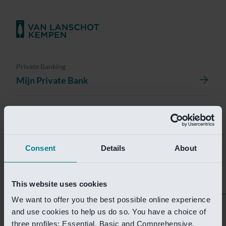
Private Banking
Mijn Private Bank
Investment Management
Investment Management Portal
Consent
Details
About
Investment Banking
Van Lanschot Kempen Research
This website uses cookies
We want to offer you the best possible online experience
Helaas is deze pagina
and use cookies to help us do so. You have a choice of
three profiles: Essential, Basic and Comprehensive.