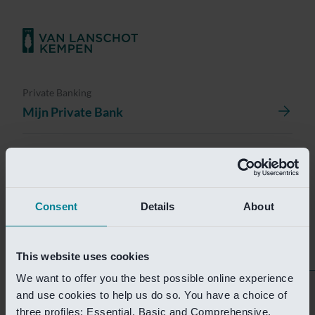
Private Banking
Mijn Private Bank
Investment Management
Investment Management Portal
Consent
Details
About
Investment Banking
Van Lanschot Kempen Research
This website uses cookies
We want to offer you the best possible online experience
Helaas is deze pagina
and use cookies to help us do so. You have a choice of
three profiles: Essential, Basic and Comprehensive.