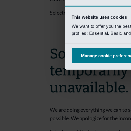
Selecteer een van de login opties om
This website uses cookies
We want to offer you the bes
profiles: Essential, Basic a
Sorry! This 
Manage cookie preferen
temporarily
unavailable.
We are doing everything we can to s
possible. We apologize for the inco