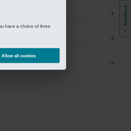
ou have a choice of three
t
ement Portal
Allow all cookies
pen Research