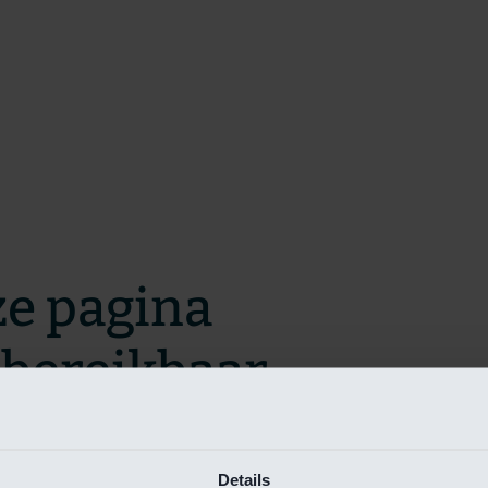
ze pagina
t bereikbaar.
m zo snel mogelijk te verhelpen.
Details