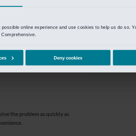
Private Banking
 toegang te krijgen.
Mijn Private Bank
t possible online experience and use cookies to help us do so. Y
Investment Managemen
nd Comprehensive.
Investment Manag
page is
Investment Banking
ces
Deny cookies
Van Lanschot Kem
olve the problem as quickly as
nvenience.