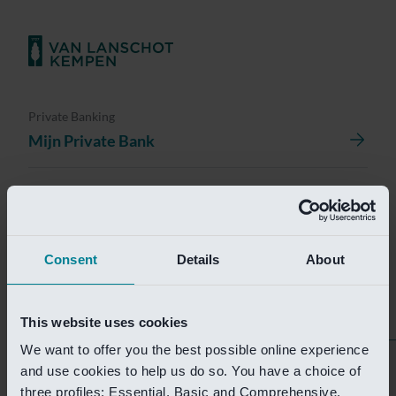
Private Banking
Mijn Private Bank
Investment Management
Investment Management Portal
Consent
Details
About
Investment Banking
Van Lanschot Kempen Research
This website uses cookies
We want to offer you the best possible online experience
Helaas is deze pagina
and use cookies to help us do so. You have a choice of
three profiles: Essential, Basic and Comprehensive.