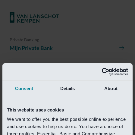
Private Banking
Mijn Private Bank
Investment Management
Investment Management Portal
Consent
Details
About
Investment Banking
Van Lanschot Kempen Research
This website uses cookies
We want to offer you the best possible online experience
Helaas is deze pagina
and use cookies to help us do so. You have a choice of
three profiles: Essential, Basic and Comprehensive.