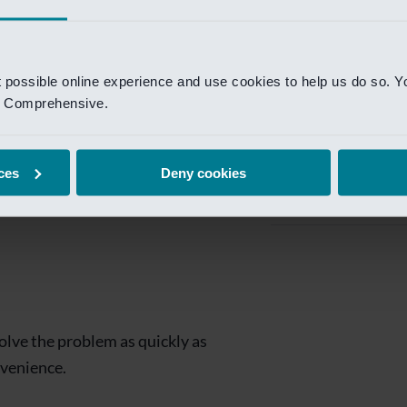
Private Banking
 toegang te krijgen.
Mijn Private Bank
t possible online experience and use cookies to help us do so. Y
Investment Managemen
nd Comprehensive.
Investment Manag
page is
Investment Banking
ces
Deny cookies
Van Lanschot Kem
olve the problem as quickly as
nvenience.