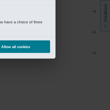
ou have a choice of three
t
ement Portal
Allow all cookies
pen Research