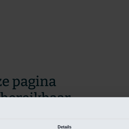
ze pagina
t bereikbaar.
m zo snel mogelijk te verhelpen.
Details