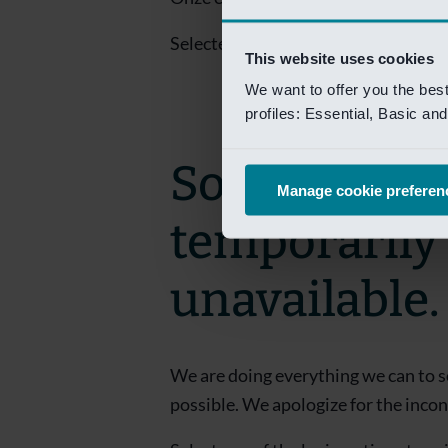
Selecteer een van de login opties om
This website uses cookies
We want to offer you the bes
profiles: Essential, Basic a
Sorry! This 
Manage cookie preferen
temporarily
unavailable.
We are doing everything we can to s
possible. We apologize for the inco