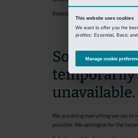
Selecteer een van de login opties om
This website uses cookies
We want to offer you the bes
profiles: Essential, Basic a
Sorry! This 
Manage cookie preferen
temporarily
unavailable.
We are doing everything we can to s
possible. We apologize for the inco