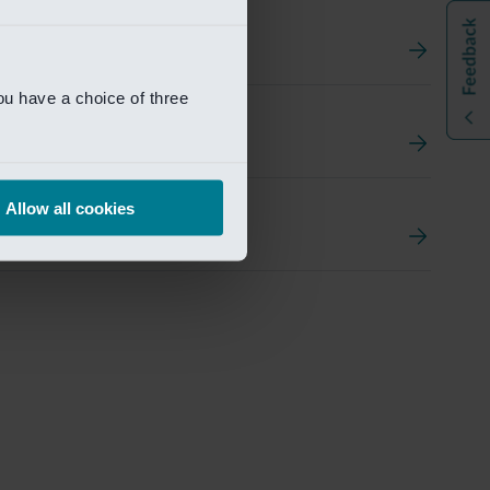
ou have a choice of three
t
ement Portal
Allow all cookies
pen Research