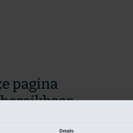
ze pagina
t bereikbaar.
m zo snel mogelijk te verhelpen.
Details