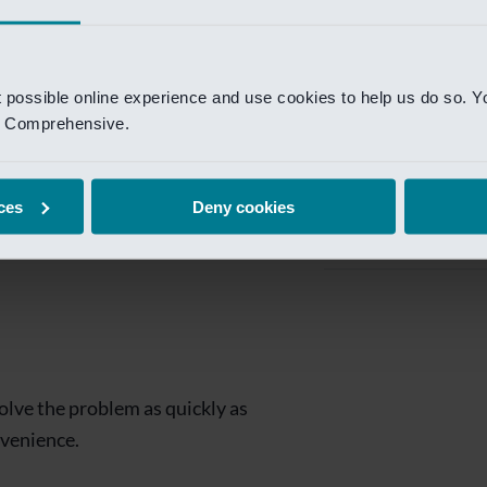
Private Banking
 toegang te krijgen.
Mijn Private Bank
t possible online experience and use cookies to help us do so. Y
Investment Managemen
nd Comprehensive.
Investment Manag
page is
Investment Banking
ces
Deny cookies
Van Lanschot Kem
olve the problem as quickly as
nvenience.