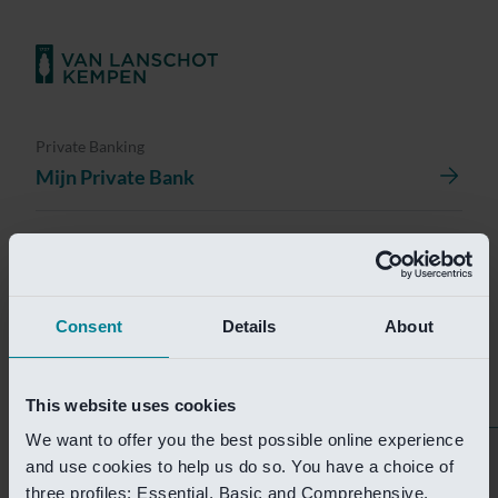
Private Banking
Mijn Private Bank
Investment Management
Investment Management Portal
Consent
Details
About
Investment Banking
Van Lanschot Kempen Research
This website uses cookies
We want to offer you the best possible online experience
Helaas is deze pagina
and use cookies to help us do so. You have a choice of
three profiles: Essential, Basic and Comprehensive.