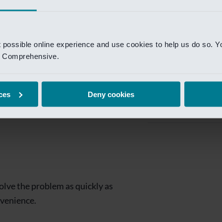
Private Banking
 toegang te krijgen.
Mijn Private Bank
t possible online experience and use cookies to help us do so. Y
Investment Managemen
nd Comprehensive.
Investment Manag
page is
Investment Banking
ces
Deny cookies
Van Lanschot Kem
olve the problem as quickly as
nvenience.