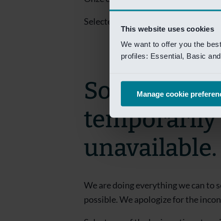
Selecteer een van de login opties om
This website uses cookies
We want to offer you the bes
profiles: Essential, Basic a
Sorry! This 
Manage cookie preferen
temporarily
unavailable.
We are doing everything we can to s
possible. We apologize for the inco