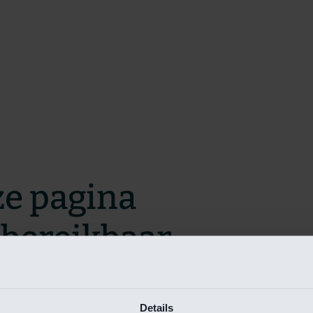
ze pagina
t bereikbaar.
m zo snel mogelijk te verhelpen.
Details