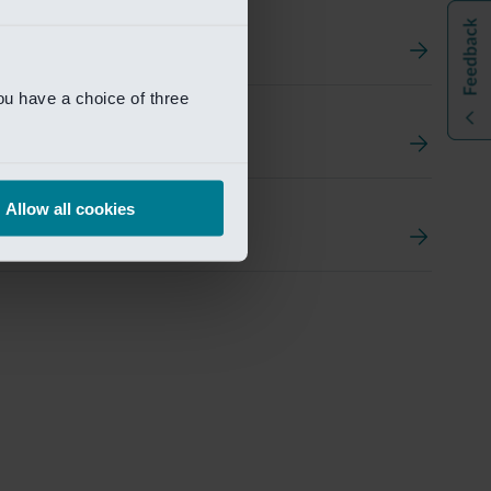
ou have a choice of three
t
ement Portal
Allow all cookies
pen Research