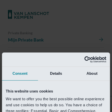
Private Banking
Mijn Private Bank
Investment Management
Investment Management Portal
Consent
Details
About
Investment Banking
Van Lanschot Kempen Research
This website uses cookies
We want to offer you the best possible online experience
Helaas is deze pagina
and use cookies to help us do so. You have a choice of
three profiles: Essential, Basic and Comprehensive.