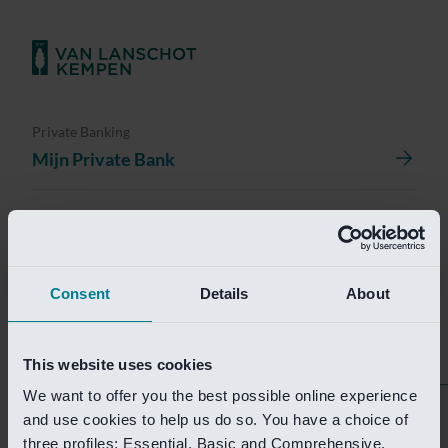
Private Banking
Mijn Private Bank
Investment Management
Investment Management Portal
Consent
Details
About
Investment Banking
Van Lanschot Kempen Research
This website uses cookies
We want to offer you the best possible online experience
Helaas is deze pagina
and use cookies to help us do so. You have a choice of
three profiles: Essential, Basic and Comprehensive.