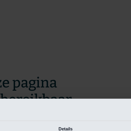
ze pagina
t bereikbaar.
m zo snel mogelijk te verhelpen.
Details