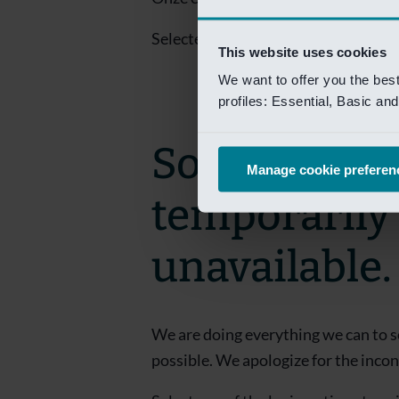
Selecteer een van de login opties om
This website uses cookies
We want to offer you the bes
profiles: Essential, Basic a
Sorry! This 
Manage cookie preferen
temporarily
unavailable.
We are doing everything we can to s
possible. We apologize for the inco