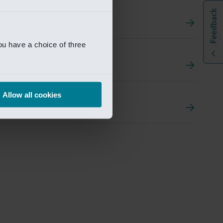
ou have a choice of three
t
ement Portal
Allow all cookies
pen Research