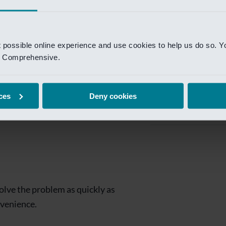
Private Banking
 toegang te krijgen.
Mijn Private Bank
t possible online experience and use cookies to help us do so. Y
Investment Managemen
nd Comprehensive.
Investment Manag
page is
Investment Banking
ces
Deny cookies
Van Lanschot Kem
olve the problem as quickly as
nvenience.