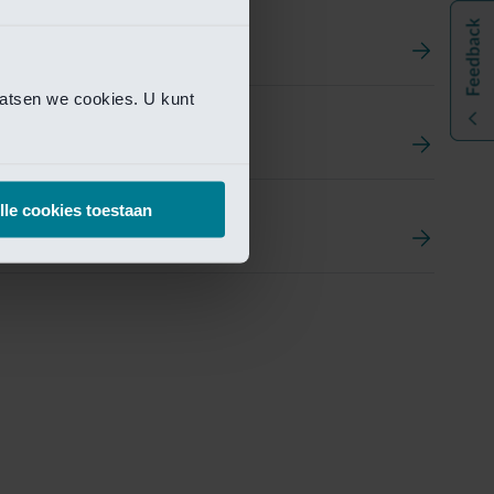
aatsen we cookies. U kunt
t
ement Portal
lle cookies toestaan
pen Research