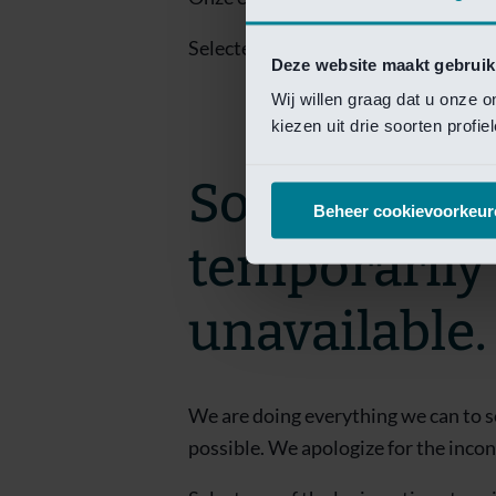
Selecteer een van de login opties om
Deze website maakt gebruik
Wij willen graag dat u onze 
kiezen uit drie soorten profi
Sorry! This 
Beheer cookievoorkeur
temporarily
unavailable.
We are doing everything we can to s
possible. We apologize for the inco