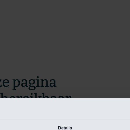
ze pagina
t bereikbaar.
m zo snel mogelijk te verhelpen.
Details