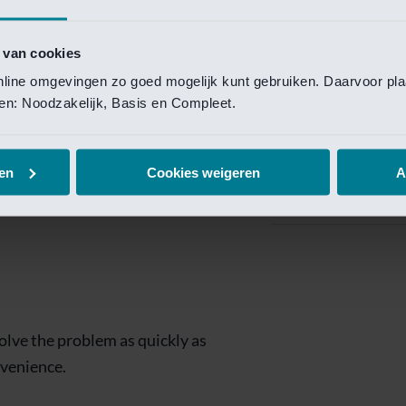
Private Banking
 toegang te krijgen.
Mijn Private Bank
 van cookies
online omgevingen zo goed mogelijk kunt gebruiken. Daarvoor pl
Investment Managemen
elen: Noodzakelijk, Basis en Compleet.
Investment Manag
page is
Investment Banking
en
Cookies weigeren
A
Van Lanschot Kem
olve the problem as quickly as
nvenience.