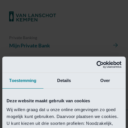
Private Banking
Mijn Private Bank
Investment Management
Investment Management Portal
Toestemming
Details
Over
Investment Banking
Van Lanschot Kempen Research
Deze website maakt gebruik van cookies
Wij willen graag dat u onze online omgevingen zo goed
mogelijk kunt gebruiken. Daarvoor plaatsen we cookies.
Helaas is deze pagina
U kunt kiezen uit drie soorten profielen: Noodzakelijk,