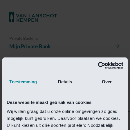
Private Banking
Mijn Private Bank
Investment Management
Investment Management Portal
Toestemming
Details
Over
Investment Banking
Van Lanschot Kempen Research
Deze website maakt gebruik van cookies
Wij willen graag dat u onze online omgevingen zo goed
mogelijk kunt gebruiken. Daarvoor plaatsen we cookies.
Helaas is deze pagina
U kunt kiezen uit drie soorten profielen: Noodzakelijk,