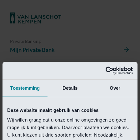
Private Banking
Mijn Private Bank
Investment Management
Investment Management Portal
Toestemming
Details
Over
Investment Banking
Van Lanschot Kempen Research
Deze website maakt gebruik van cookies
Wij willen graag dat u onze online omgevingen zo goed
mogelijk kunt gebruiken. Daarvoor plaatsen we cookies.
Helaas is deze pagina
U kunt kiezen uit drie soorten profielen: Noodzakelijk,