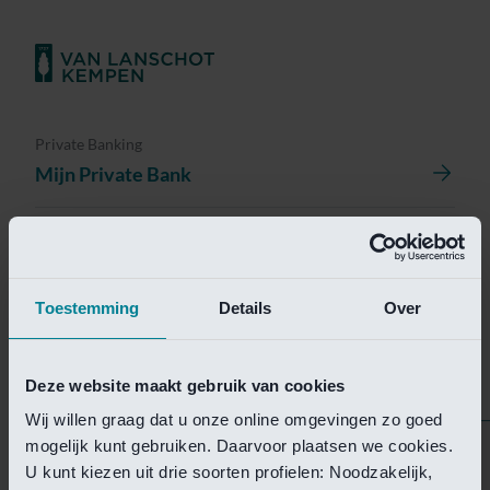
Private Banking
Mijn Private Bank
Investment Management
Investment Management Portal
Toestemming
Details
Over
Investment Banking
Van Lanschot Kempen Research
Deze website maakt gebruik van cookies
Wij willen graag dat u onze online omgevingen zo goed
mogelijk kunt gebruiken. Daarvoor plaatsen we cookies.
Helaas is deze pagina
U kunt kiezen uit drie soorten profielen: Noodzakelijk,