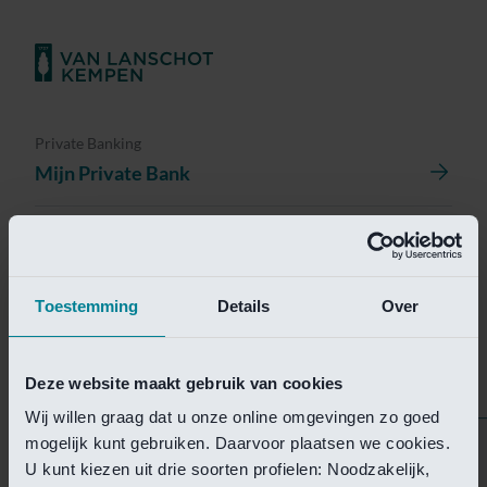
Private Banking
Mijn Private Bank
Investment Management
Investment Management Portal
Toestemming
Details
Over
Investment Banking
Van Lanschot Kempen Research
Deze website maakt gebruik van cookies
Wij willen graag dat u onze online omgevingen zo goed
mogelijk kunt gebruiken. Daarvoor plaatsen we cookies.
Helaas is deze pagina
U kunt kiezen uit drie soorten profielen: Noodzakelijk,