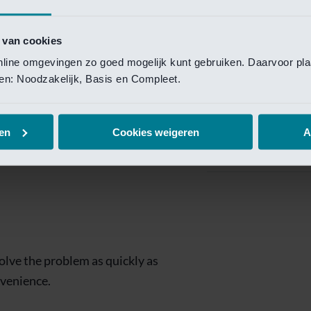
Private Banking
 toegang te krijgen.
Mijn Private Bank
 van cookies
online omgevingen zo goed mogelijk kunt gebruiken. Daarvoor pl
Investment Managemen
elen: Noodzakelijk, Basis en Compleet.
Investment Manag
page is
Investment Banking
en
Cookies weigeren
A
Van Lanschot Kem
olve the problem as quickly as
nvenience.