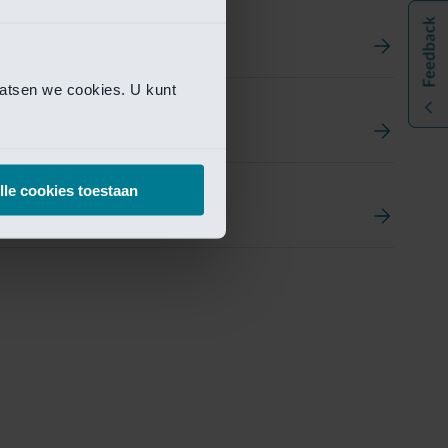
aatsen we cookies. U kunt
t
ement Portal
lle cookies toestaan
pen Research