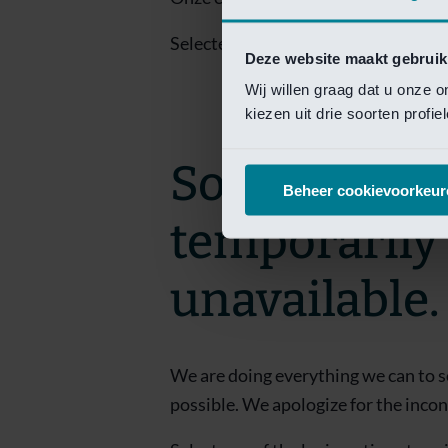
Selecteer een van de login opties om
Deze website maakt gebruik
Wij willen graag dat u onze 
kiezen uit drie soorten profi
Sorry! This 
Beheer cookievoorkeur
temporarily
unavailable.
We are doing everything we can to s
possible. We apologize for the inco