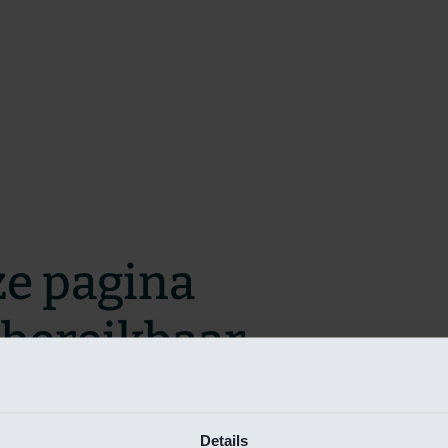
ze pagina
t bereikbaar.
m zo snel mogelijk te verhelpen.
Details