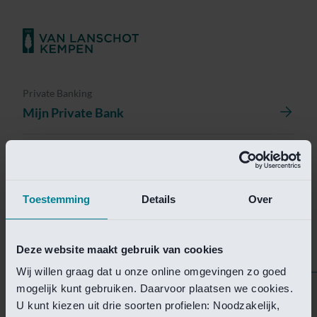
Private Banking
Mijn Private Bank
Investment Management
Investment Management Portal
Toestemming
Details
Over
Investment Banking
Van Lanschot Kempen Research
Deze website maakt gebruik van cookies
Wij willen graag dat u onze online omgevingen zo goed
mogelijk kunt gebruiken. Daarvoor plaatsen we cookies.
Helaas is deze pagina
U kunt kiezen uit drie soorten profielen: Noodzakelijk,