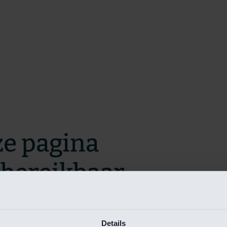
ze pagina
t bereikbaar.
m zo snel mogelijk te verhelpen.
Details