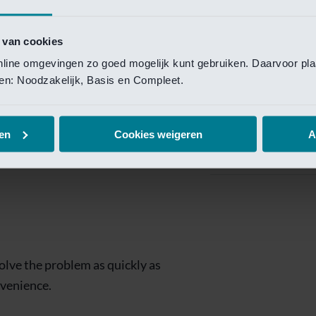
Private Banking
 toegang te krijgen.
Mijn Private Bank
 van cookies
online omgevingen zo goed mogelijk kunt gebruiken. Daarvoor pl
Investment Managemen
elen: Noodzakelijk, Basis en Compleet.
Investment Manag
page is
Investment Banking
en
Cookies weigeren
A
Van Lanschot Kem
olve the problem as quickly as
nvenience.