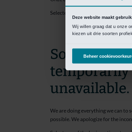
Selecteer een van de login opties om
Deze website maakt gebruik
Wij willen graag dat u onze 
kiezen uit drie soorten profi
Sorry! This 
Beheer cookievoorkeur
temporarily
unavailable.
We are doing everything we can to s
possible. We apologize for the inco