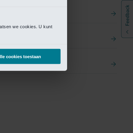
aatsen we cookies. U kunt
t
ement Portal
lle cookies toestaan
pen Research