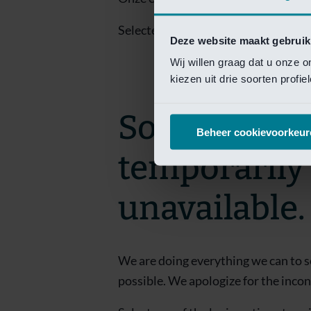
Selecteer een van de login opties om
Deze website maakt gebruik
Wij willen graag dat u onze 
kiezen uit drie soorten profi
Sorry! This 
Beheer cookievoorkeur
temporarily
unavailable.
We are doing everything we can to s
possible. We apologize for the inco