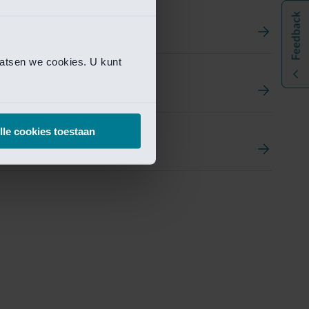
aatsen we cookies. U kunt
t
ement Portal
lle cookies toestaan
pen Research