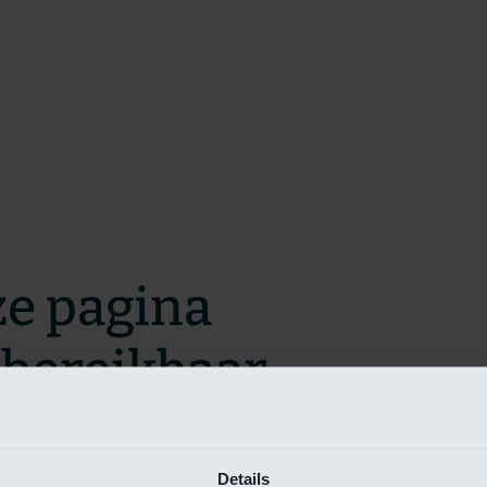
ze pagina
t bereikbaar.
m zo snel mogelijk te verhelpen.
Details