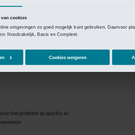
Private Banking
 toegang te krijgen.
Mijn Private Bank
 van cookies
online omgevingen zo goed mogelijk kunt gebruiken. Daarvoor pl
Investment Managemen
elen: Noodzakelijk, Basis en Compleet.
Investment Manag
page is
Investment Banking
en
Cookies weigeren
A
Van Lanschot Kem
olve the problem as quickly as
nvenience.