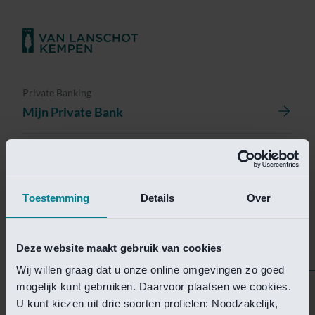
Private Banking
Mijn Private Bank
Investment Management
Investment Management Portal
Toestemming
Details
Over
Investment Banking
Van Lanschot Kempen Research
Deze website maakt gebruik van cookies
Wij willen graag dat u onze online omgevingen zo goed
mogelijk kunt gebruiken. Daarvoor plaatsen we cookies.
Helaas is deze pagina
U kunt kiezen uit drie soorten profielen: Noodzakelijk,