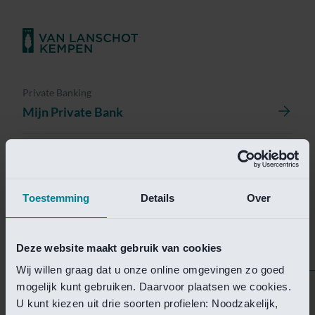
Private Banking
Mijn Private Bank
Investment Management
Investment Management Portal
Toestemming
Details
Over
Investment Banking
Van Lanschot Kempen Research
Deze website maakt gebruik van cookies
Wij willen graag dat u onze online omgevingen zo goed
mogelijk kunt gebruiken. Daarvoor plaatsen we cookies.
Helaas is deze pagina
U kunt kiezen uit drie soorten profielen: Noodzakelijk,