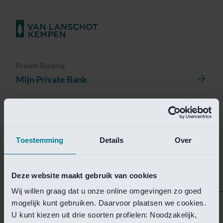
Private Banking
Mijn Private Bank
Investment Management
Investment Management Portal
Toestemming
Details
Over
Investment Banking
Van Lanschot Kempen Research
Deze website maakt gebruik van cookies
Wij willen graag dat u onze online omgevingen zo goed
mogelijk kunt gebruiken. Daarvoor plaatsen we cookies.
Helaas is deze pagina
U kunt kiezen uit drie soorten profielen: Noodzakelijk,