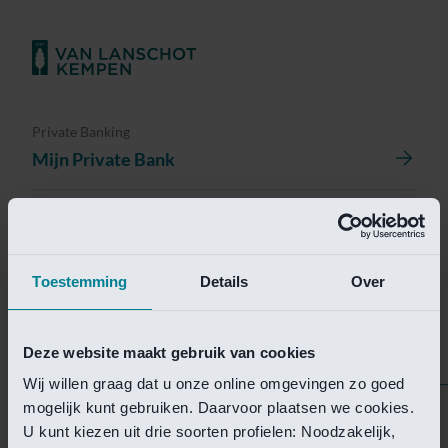
Private Banking
Mijn Private Bank
Investment Management
Investment Management Portal
Toestemming
Details
Over
Investment Banking
Van Lanschot Kempen Research
Deze website maakt gebruik van cookies
Wij willen graag dat u onze online omgevingen zo goed
mogelijk kunt gebruiken. Daarvoor plaatsen we cookies.
Helaas is deze pagina
U kunt kiezen uit drie soorten profielen: Noodzakelijk,