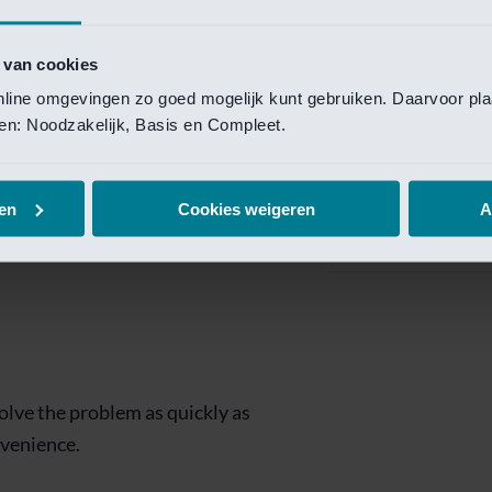
Private Banking
 toegang te krijgen.
Mijn Private Bank
 van cookies
online omgevingen zo goed mogelijk kunt gebruiken. Daarvoor pl
Investment Managemen
elen: Noodzakelijk, Basis en Compleet.
Investment Manag
page is
Investment Banking
en
Cookies weigeren
A
Van Lanschot Kem
olve the problem as quickly as
nvenience.