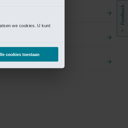
aatsen we cookies. U kunt
t
ement Portal
lle cookies toestaan
pen Research