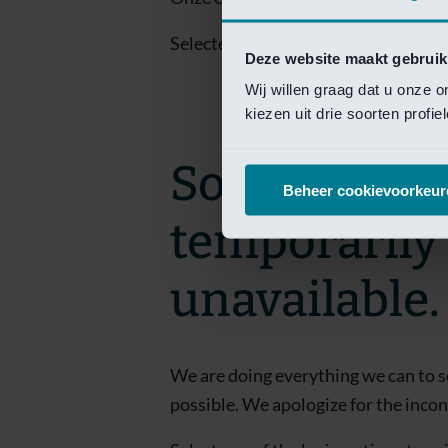
Selecteer een van de login opties om
Deze website maakt gebruik
Wij willen graag dat u onze 
kiezen uit drie soorten profi
Sorry! This 
Beheer cookievoorkeur
temporarily
unavailable.
We are doing everything we can to s
possible. We apologize for the inco