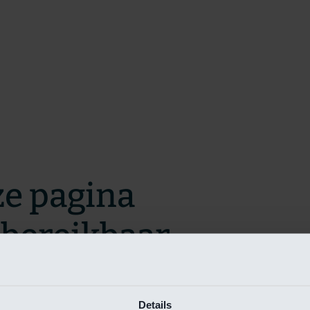
ze pagina
t bereikbaar.
m zo snel mogelijk te verhelpen.
Details