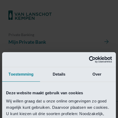
Private Banking
Mijn Private Bank
Investment Management
Investment Management Portal
Toestemming
Details
Over
Investment Banking
Van Lanschot Kempen Research
Deze website maakt gebruik van cookies
Wij willen graag dat u onze online omgevingen zo goed
mogelijk kunt gebruiken. Daarvoor plaatsen we cookies.
Helaas is deze pagina
U kunt kiezen uit drie soorten profielen: Noodzakelijk,