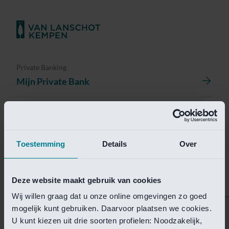
Private Banking
Mijn Private Bank
Investment Management
Investment Management Portal
Toestemming
Details
Over
Investment Banking
Van Lanschot Kempen Research
Deze website maakt gebruik van cookies
Wij willen graag dat u onze online omgevingen zo goed
mogelijk kunt gebruiken. Daarvoor plaatsen we cookies.
Helaas is deze pagina
U kunt kiezen uit drie soorten profielen: Noodzakelijk,