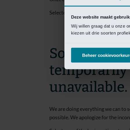
Selecteer een van de login opties om
Deze website maakt gebruik
Wij willen graag dat u onze 
kiezen uit drie soorten profi
Sorry! This 
Beheer cookievoorkeur
temporarily
unavailable.
We are doing everything we can to s
possible. We apologize for the inco