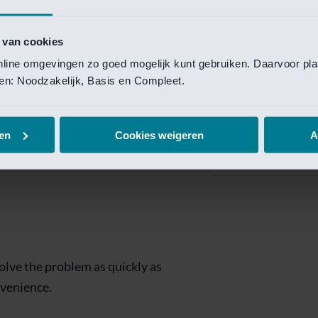
Private Banking
 toegang te krijgen.
Mijn Private Bank
 van cookies
online omgevingen zo goed mogelijk kunt gebruiken. Daarvoor pl
Investment Managemen
elen: Noodzakelijk, Basis en Compleet.
Investment Manag
page is
Investment Banking
en
Cookies weigeren
A
Van Lanschot Kem
olve the problem as quickly as
nvenience.