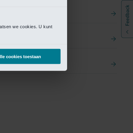
aatsen we cookies. U kunt
t
ement Portal
lle cookies toestaan
pen Research