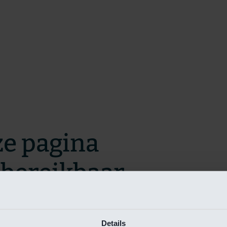
ze pagina
t bereikbaar.
m zo snel mogelijk te verhelpen.
Details