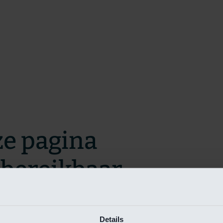
ze pagina
t bereikbaar.
m zo snel mogelijk te verhelpen.
Details