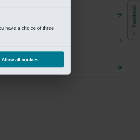
ou have a choice of three
t
ement Portal
Allow all cookies
pen Research