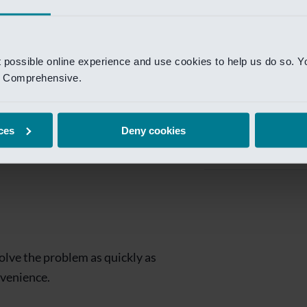
Private Banking
 toegang te krijgen.
Mijn Private Bank
t possible online experience and use cookies to help us do so. Y
Investment Managemen
nd Comprehensive.
Investment Manag
page is
Investment Banking
ces
Deny cookies
Van Lanschot Kem
olve the problem as quickly as
nvenience.