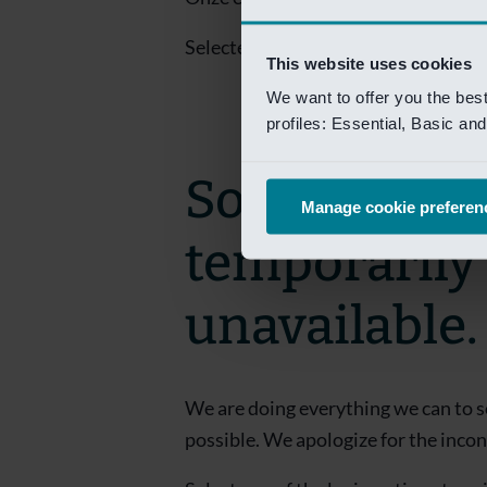
Selecteer een van de login opties om
This website uses cookies
We want to offer you the bes
profiles: Essential, Basic a
Sorry! This 
Manage cookie preferen
temporarily
unavailable.
We are doing everything we can to s
possible. We apologize for the inco