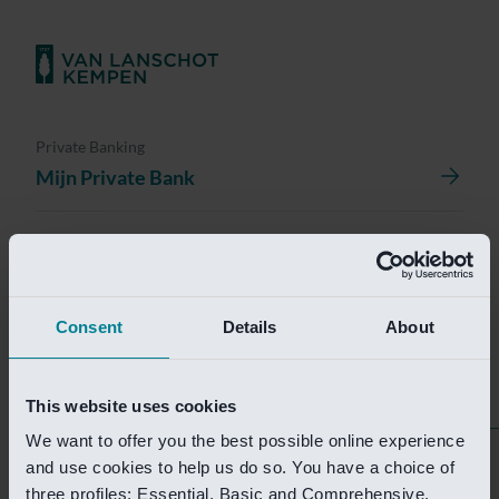
Private Banking
Mijn Private Bank
Investment Management
Investment Management Portal
Consent
Details
About
Investment Banking
Van Lanschot Kempen Research
This website uses cookies
We want to offer you the best possible online experience
Helaas is deze pagina
and use cookies to help us do so. You have a choice of
three profiles: Essential, Basic and Comprehensive.