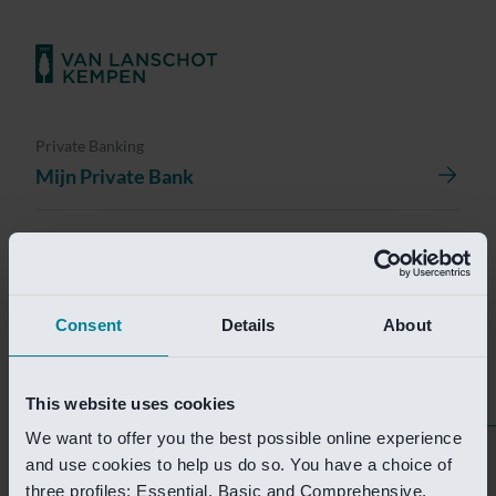
Private Banking
Mijn Private Bank
Investment Management
Investment Management Portal
Consent
Details
About
Investment Banking
Van Lanschot Kempen Research
This website uses cookies
We want to offer you the best possible online experience
Helaas is deze pagina
and use cookies to help us do so. You have a choice of
three profiles: Essential, Basic and Comprehensive.