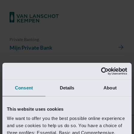
Private Banking
Mijn Private Bank
Investment Management
Investment Management Portal
Consent
Details
About
Investment Banking
Van Lanschot Kempen Research
This website uses cookies
We want to offer you the best possible online experience
Helaas is deze pagina
and use cookies to help us do so. You have a choice of
three profiles: Essential, Basic and Comprehensive.