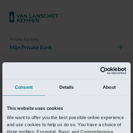
Private Banking
Mijn Private Bank
Investment Management
Investment Management Portal
Consent
Details
About
Investment Banking
Van Lanschot Kempen Research
This website uses cookies
We want to offer you the best possible online experience
Helaas is deze pagina
and use cookies to help us do so. You have a choice of
three profiles: Essential, Basic and Comprehensive.