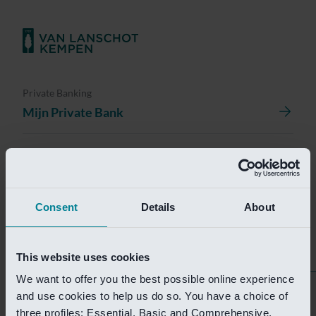
Private Banking
Mijn Private Bank
Investment Management
Investment Management Portal
Consent
Details
About
Investment Banking
Van Lanschot Kempen Research
This website uses cookies
We want to offer you the best possible online experience
Helaas is deze pagina
and use cookies to help us do so. You have a choice of
three profiles: Essential, Basic and Comprehensive.