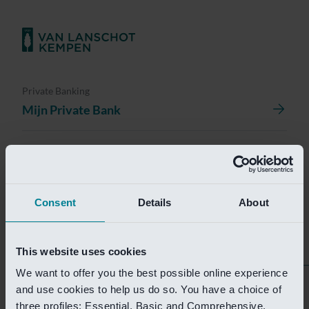
Private Banking
Mijn Private Bank
Investment Management
Investment Management Portal
Consent
Details
About
Investment Banking
Van Lanschot Kempen Research
This website uses cookies
We want to offer you the best possible online experience
Helaas is deze pagina
and use cookies to help us do so. You have a choice of
three profiles: Essential, Basic and Comprehensive.