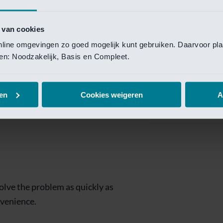
Private Banking
 toegang te krijgen.
Mijn Private Bank
 van cookies
online omgevingen zo goed mogelijk kunt gebruiken. Daarvoor pl
Investment Managemen
elen: Noodzakelijk, Basis en Compleet.
Investment Manag
page is
Investment Banking
en
Cookies weigeren
A
Van Lanschot Kem
olve the problem as quickly as
nvenience.