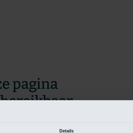
ze pagina
t bereikbaar.
m zo snel mogelijk te verhelpen.
Details