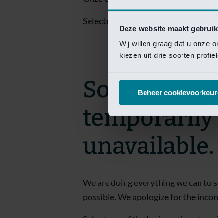
Selecteer een van de login opties om
Deze website maakt gebruik
Wij willen graag dat u onze 
kiezen uit drie soorten profi
Sorry! This 
Beheer cookievoorkeur
temporarily
unavailable.
We are doing everything we can to s
possible. We apologize for the inco