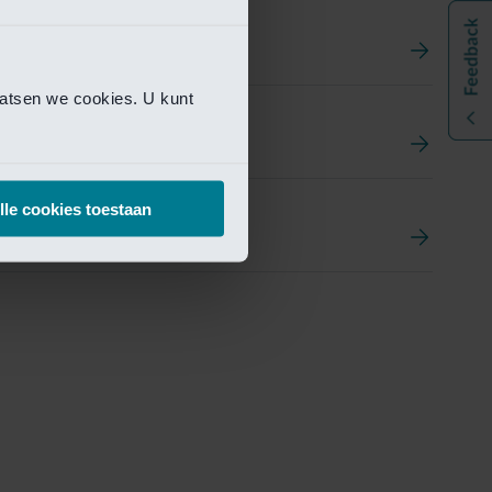
aatsen we cookies. U kunt
t
ement Portal
lle cookies toestaan
pen Research