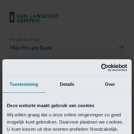
Private Banking
Mijn Private Bank
Investment Management
Investment Management Portal
Toestemming
Details
Over
Investment Banking
Van Lanschot Kempen Research
Deze website maakt gebruik van cookies
Wij willen graag dat u onze online omgevingen zo goed
mogelijk kunt gebruiken. Daarvoor plaatsen we cookies.
Helaas is deze pagina
U kunt kiezen uit drie soorten profielen: Noodzakelijk,