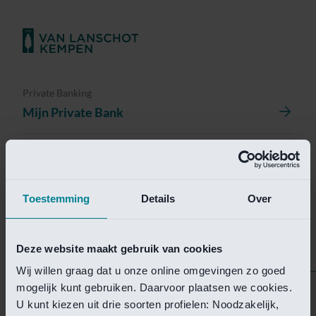
Private Banking
Mijn Private Bank
Investment Management
Investment Management Portal
Toestemming
Details
Over
Investment Banking
Van Lanschot Kempen Research
Deze website maakt gebruik van cookies
Wij willen graag dat u onze online omgevingen zo goed
mogelijk kunt gebruiken. Daarvoor plaatsen we cookies.
Helaas is deze pagina
U kunt kiezen uit drie soorten profielen: Noodzakelijk,