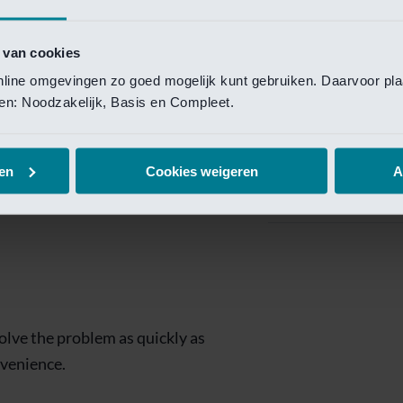
Private Banking
 toegang te krijgen.
Mijn Private Bank
 van cookies
online omgevingen zo goed mogelijk kunt gebruiken. Daarvoor pl
Investment Managemen
elen: Noodzakelijk, Basis en Compleet.
Investment Manag
page is
Investment Banking
en
Cookies weigeren
A
Van Lanschot Kem
olve the problem as quickly as
nvenience.