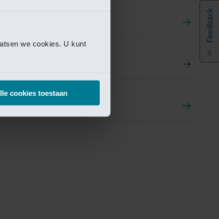
aatsen we cookies. U kunt
t
ement Portal
lle cookies toestaan
pen Research