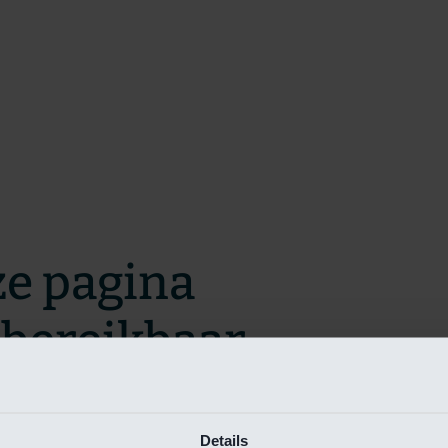
ze pagina
t bereikbaar.
m zo snel mogelijk te verhelpen.
Details