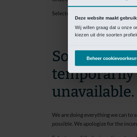
Selecteer een van de login opties om
Deze website maakt gebruik
Wij willen graag dat u onze 
kiezen uit drie soorten profi
Sorry! This 
Beheer cookievoorkeur
temporarily
unavailable.
We are doing everything we can to s
possible. We apologize for the inco