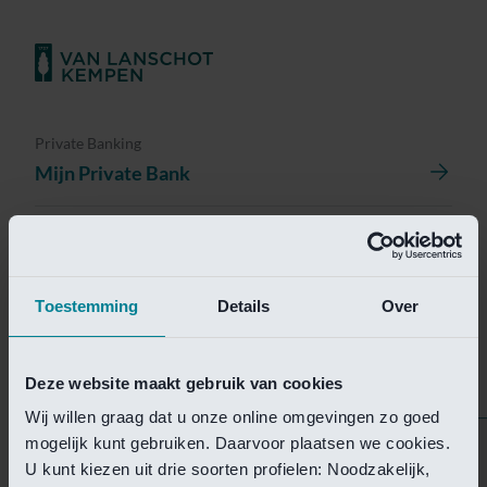
Private Banking
Mijn Private Bank
Investment Management
Investment Management Portal
Toestemming
Details
Over
Investment Banking
Van Lanschot Kempen Research
Deze website maakt gebruik van cookies
Wij willen graag dat u onze online omgevingen zo goed
mogelijk kunt gebruiken. Daarvoor plaatsen we cookies.
Helaas is deze pagina
U kunt kiezen uit drie soorten profielen: Noodzakelijk,