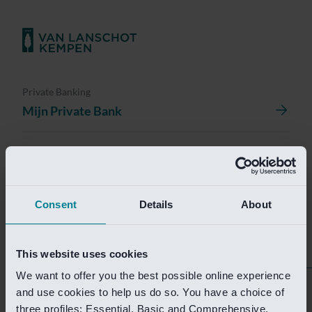
Private Banking
Mijn Private Bank
Investment Management
Investment Management Portal
Consent
Details
About
Investment Banking
Van Lanschot Kempen Research
This website uses cookies
We want to offer you the best possible online experience
Helaas is deze pagina
and use cookies to help us do so. You have a choice of
three profiles: Essential, Basic and Comprehensive.