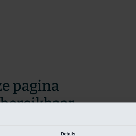
ze pagina
t bereikbaar.
m zo snel mogelijk te verhelpen.
Details