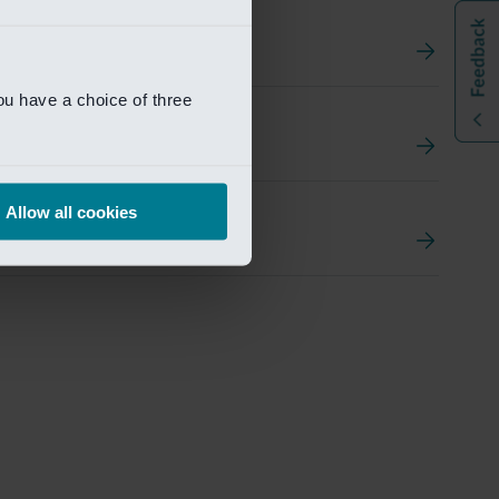
ou have a choice of three
t
ement Portal
Allow all cookies
pen Research