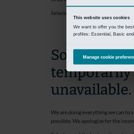
Selecteer een van de login opties om
This website uses cookies
We want to offer you the bes
profiles: Essential, Basic a
Sorry! This 
Manage cookie preferen
temporarily
unavailable.
We are doing everything we can to s
possible. We apologize for the inco