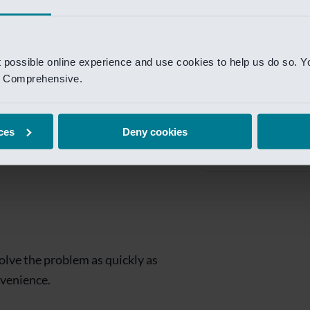
Private Banking
 toegang te krijgen.
Mijn Private Bank
t possible online experience and use cookies to help us do so. Y
Investment Managemen
nd Comprehensive.
Investment Manag
page is
Investment Banking
ces
Deny cookies
Van Lanschot Kem
olve the problem as quickly as
nvenience.