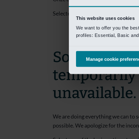
Selecteer een van de login opties om
This website uses cookies
We want to offer you the bes
profiles: Essential, Basic a
Sorry! This 
Manage cookie preferen
temporarily
unavailable.
We are doing everything we can to s
possible. We apologize for the inco