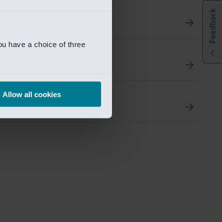
ou have a choice of three
t
ement Portal
Allow all cookies
pen Research