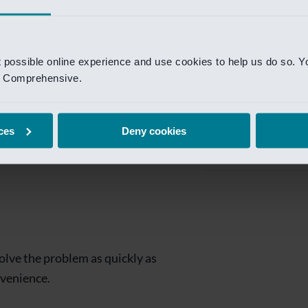
Private Banking
 toegang te krijgen.
Mijn Private Bank
t possible online experience and use cookies to help us do so. Y
Investment Managemen
nd Comprehensive.
Investment Manag
page is
Investment Banking
ces
Deny cookies
Van Lanschot Kem
olve the problem as quickly as
nvenience.