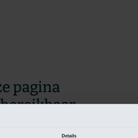
ze pagina
t bereikbaar.
m zo snel mogelijk te verhelpen.
Details